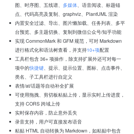
图、时序图、五线谱、
多媒体
、语音阅读、标题锚
点、代码高亮及复制、graphviz、PlantUML 渲染
内置安全过滤、导出、图片懒加载、任务列表、多平
台预览、多主题切换、复制到微信公众号/知乎功能
实现 CommonMark 和 GFM 规范，可对 Markdown
进行格式化和语法树查看，并支持
10+项
配置
工具栏包含 36+ 项操作，除支持扩展外还可对每一
项中的
快捷键
、提示、提示位置、图标、点击事件、
类名、子工具栏进行自定义
表情/at/话题等自动补全扩展
可使用拖拽、剪切板粘贴上传，显示实时上传进度，
支持 CORS 跨域上传
实时保存内容，防止意外丢失
录音支持，用户可直接发布语音
粘贴 HTML 自动转换为 Markdown，如粘贴中包含